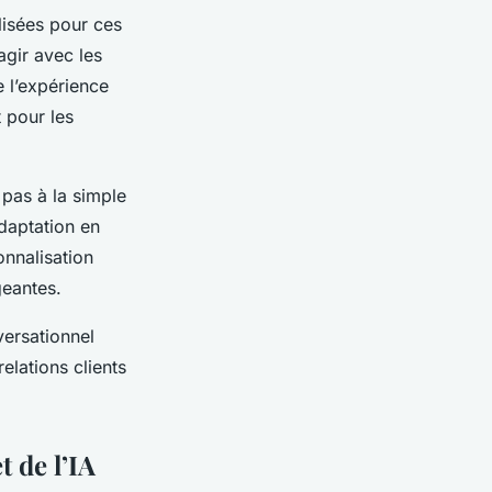
lisées pour ces
agir avec les
e l’expérience
t pour les
e pas à la simple
adaptation en
onnalisation
geantes.
nversationnel
elations clients
 de l’IA