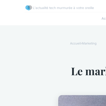
L'actualité tech murmurée à votre oreille
Ac
Accueil
›
Marketing
Le mark