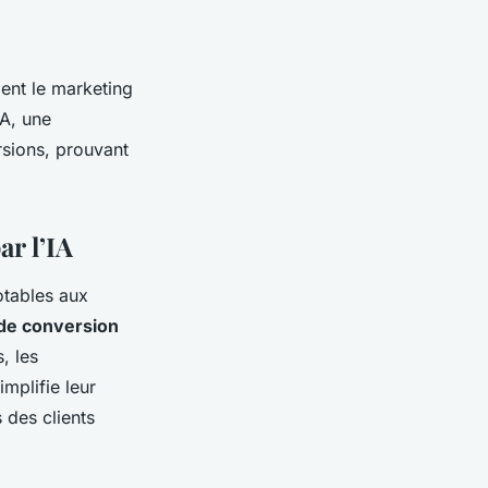
nt le marketing
IA, une
rsions, prouvant
r l’IA
tables aux
de conversion
s, les
implifie leur
 des clients