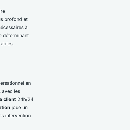
dre
s profond et
 nécessaires à
le déterminant
rables.
ersationnel en
s avec les
e client
24h/24
ation
joue un
ns intervention