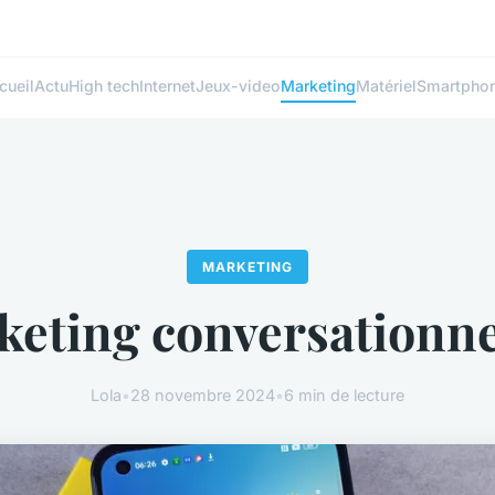
cueil
Actu
High tech
Internet
Jeux-video
Marketing
Matériel
Smartpho
MARKETING
eting conversationnel
Lola
•
28 novembre 2024
•
6 min de lecture