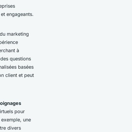
eprises
s et engageants.
é du marketing
périence
erchant à
 des questions
nalisées basées
n client et peut
oignages
irtuels pour
r exemple, une
tre divers