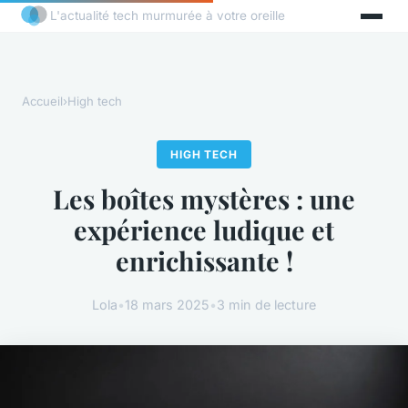
L'actualité tech murmurée à votre oreille
Accueil
›
High tech
HIGH TECH
Les boîtes mystères : une
expérience ludique et
enrichissante !
Lola
•
18 mars 2025
•
3 min de lecture