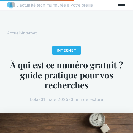
L'actualité tech murmurée à votre oreille
Accueil
›
Internet
INTERNET
À qui est ce numéro gratuit ?
guide pratique pour vos
recherches
Lola
•
31 mars 2025
•
3 min de lecture